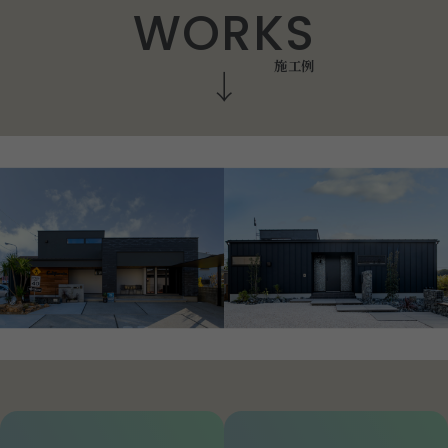
W
O
R
K
S
施
工
例