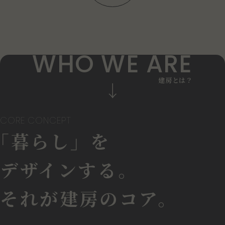
W
H
O
W
E
A
R
E
建
房
と
は
？
CORE CONCEPT
「暮らし」を
デザインする。
それが建房のコア。