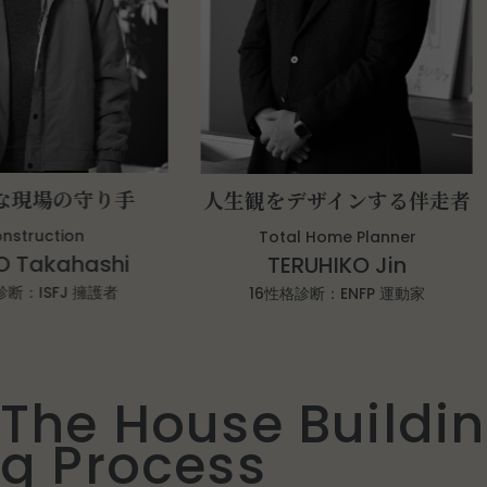
場の守り手
人生観をデザインする伴走者
uction
Total Home Planner
akahashi
TERUHIKO Jin
ISFJ 擁護者
16性格診断：ENFP 運動家
T
h
e
H
o
u
s
e
B
u
i
l
d
i
n
g
P
r
o
c
e
s
s