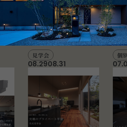
E
V
E
N
T
イ
ベ
ン
ト
見学会
個
08.29
08.31
07.