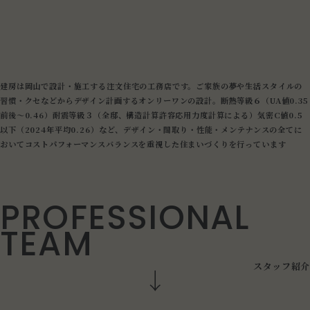
建房は岡山で設計・施工する注文住宅の工務店です。ご家族の夢や生活スタイルの
習慣・クセなどからデザイン計画するオンリーワンの設計。断熱等級６（UA値0.35
前後～0.46）耐震等級３（全邸、構造計算許容応用力度計算による）気密C値0.5
以下（2024年平均0.26）など、デザイン・間取り・性能・メンテナンスの全てに
おいてコストパフォーマンスバランスを重視した住まいづくりを行っています
P
R
O
F
E
S
S
I
O
N
A
L
T
E
A
M
ス
タ
ッ
フ
紹
介