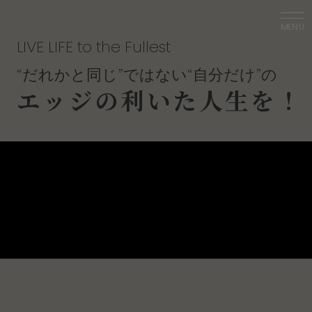
MENU
L
I
V
E
L
I
F
E
t
o
t
h
e
F
u
l
l
e
s
t
“
だ
れ
か
と
同
じ
”
で
は
な
い
“
自
分
だ
け
”
の
エ
ッ
ジ
の
利
い
た
人
生
を
！