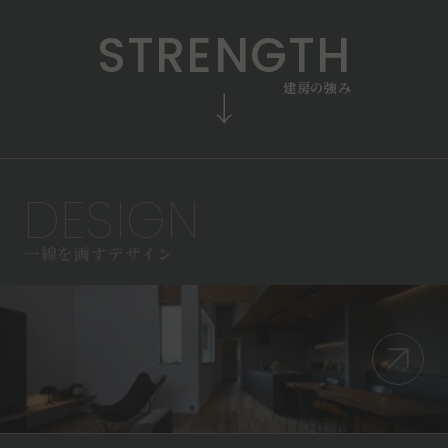
S
T
R
E
N
G
T
H
建
房
の
強
み
DESIGN
一線を画すデザイン