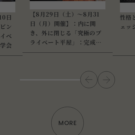
【8月29日（土）～8月31
10日
性格
日（月）開催】：内に開
ビン
ェッ
き、外に閉じる「究極のプ
イベ
ライベート平屋」：完成見
学会
学会
MORE