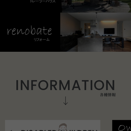
I
N
F
O
R
M
A
T
I
O
N
各
種
情
報