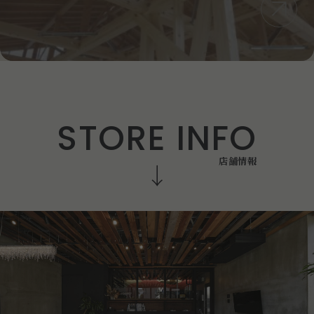
S
T
O
R
E
I
N
F
O
店
舗
情
報