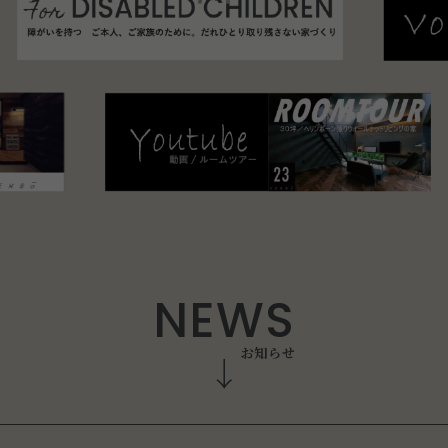
N
E
W
S
お
知
ら
せ