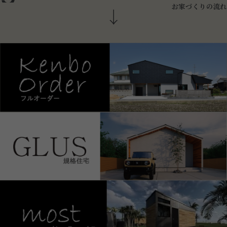
お
家
づ
く
り
の
流
れ