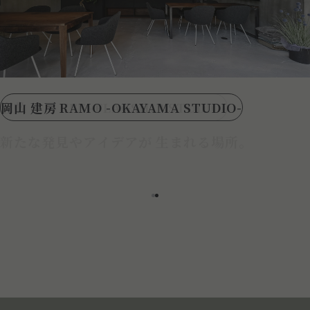
岡山 建房 RAMO -OKAYAMA STUDIO-