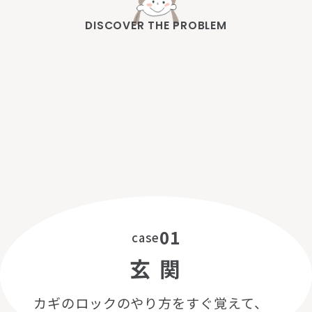
DISCOVER THE PROBLEM
様
々
な
障
が
い
を
持
っ
た
お
子
さ
ま
の
ご
家
族
の
お
悩
み
や
、
気
づ
い
た
こ
と
。
01
case
玄 関
カギのロックのやり方をすぐ覚えて、