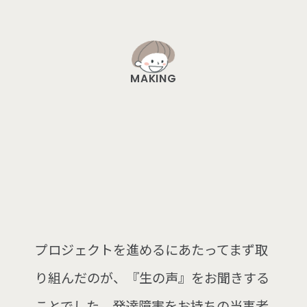
MAKING
ご
両
親
･
支
援
者
さ
ま
･
当
事
者
さ
ま
人
の
声
を
聞
き
ま
し
た
。
プロジェクトを進めるにあたってまず取
り組んだのが、『生の声』をお聞きする
ことでした。発達障害をお持ちの当事者