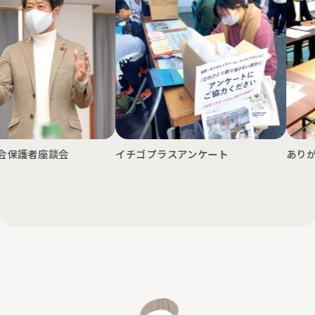
談会
イチゴプラスアンケート
ありがとうメン