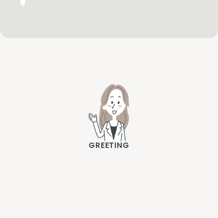
GREETING
監
修
さ
れ
た
上
地
先
生
の
ご
挨
拶