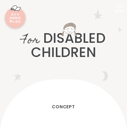
MENU
DISABLED
For
CHILDREN
CONCEPT
障
が
い
を
持
つ