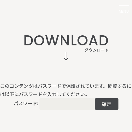
MENU
D
O
W
N
L
O
A
D
ダ
ウ
ン
ロ
ー
ド
このコンテンツはパスワードで保護されています。閲覧するに
は以下にパスワードを入力してください。
パスワード: