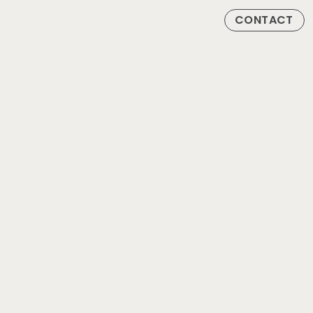
CONTACT
店舗情報
デザイン
性 能
家づくりフロー
お 金
土 地
サポート