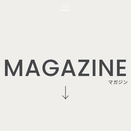
MENU
M
A
G
A
Z
I
N
E
マ
ガ
ジ
ン
モデルハウス
家づくり勉強会