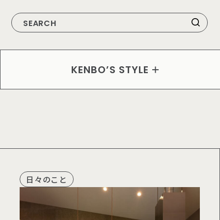
構 造
こだわり
お役立ち情報
KENBO’S STYLE
その他
日々のこと