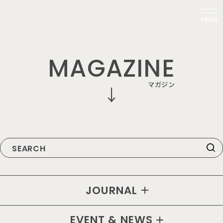
MENU
M
A
G
A
Z
I
N
E
マ
ガ
ジ
ン
JOURNAL
EVENT & NEWS