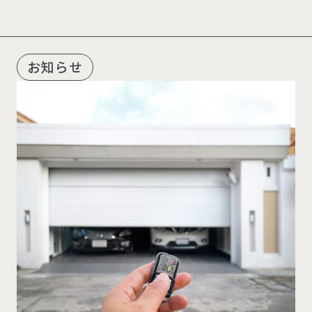
R
E
C
O
M
M
E
N
D
お知らせ