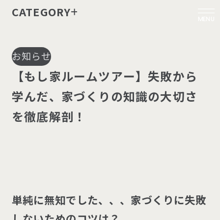
CATEGORY
MENU
お知らせ
【
も
し
家
ル
ー
ム
ツ
ア
ー
】
失
敗
か
ら
学
ん
だ
、
家
づ
く
り
の
知
識
の
大
切
さ
を
徹
底
解
剖
！
単
純
に
無
知
で
し
た
、
、
、
家
づ
く
り
に
失
敗
し
な
い
た
め
の
コ
ツ
は
？