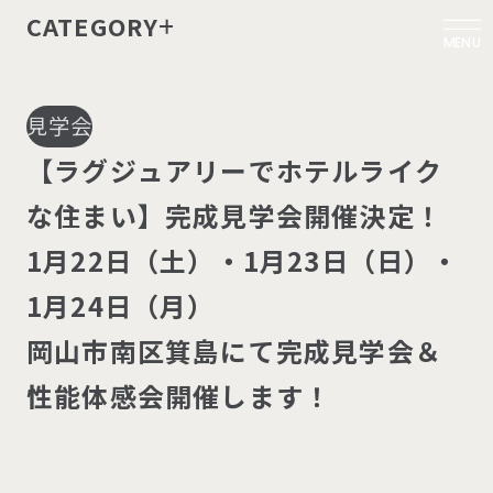
CATEGORY
MENU
見学会
【
ラ
グ
ジ
ュ
ア
リ
ー
で
ホ
テ
ル
ラ
イ
ク
な
住
ま
い
】
完
成
見
学
会
開
催
決
定
！
1
月
2
2
日
（
土
）
・
1
月
2
3
日
（
日
）
・
1
月
2
4
日
（
月
）
岡
山
市
南
区
箕
島
に
て
完
成
見
学
会
＆
性
能
体
感
会
開
催
し
ま
す
！