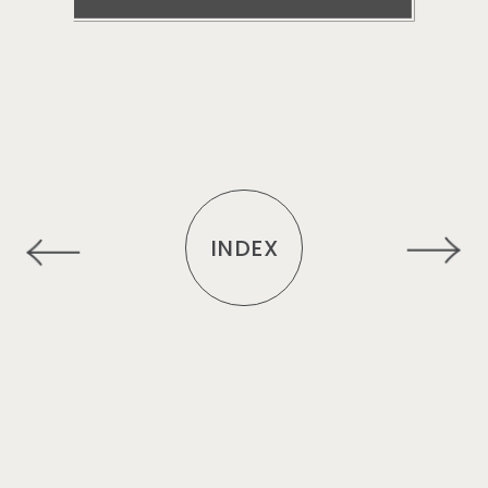
INDEX
R
E
C
O
M
M
E
N
D