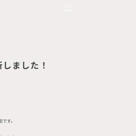
MENU
新
し
ま
し
た
！
宅です。