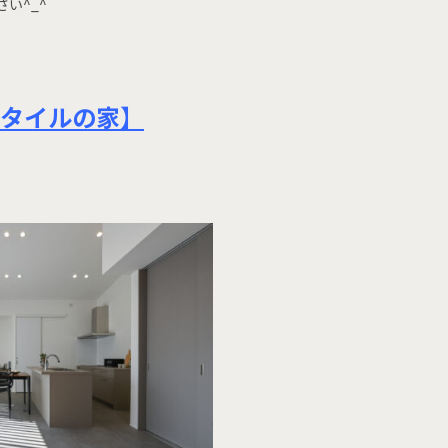
い^_^
がタイルの家
】