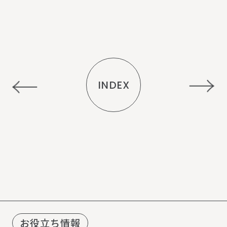
INDEX
R
E
C
O
M
M
E
N
D
お役立ち情報