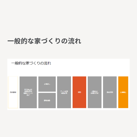
一
般
的
な
家
づ
く
り
の
流
れ