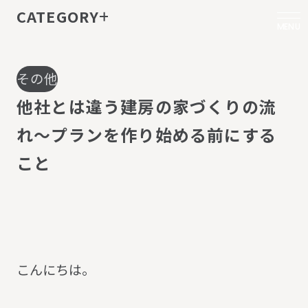
CATEGORY
MENU
その他
他
社
と
は
違
う
建
房
の
家
づ
く
り
の
流
れ
～
プ
ラ
ン
を
作
り
始
め
る
前
に
す
る
こ
と
こんにちは。