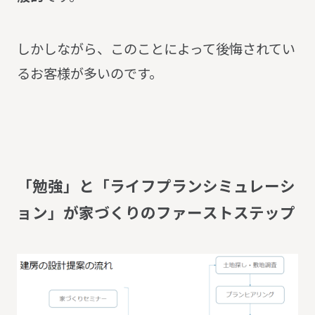
しかしながら、このことによって後悔されてい
るお客様が多いのです。
「
勉
強
」
と
「
ラ
イ
フ
プ
ラ
ン
シ
ミ
ュ
レ
ー
シ
ョ
ン
」
が
家
づ
く
り
の
フ
ァ
ー
ス
ト
ス
テ
ッ
プ