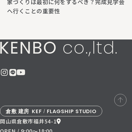
家づくりは最初に何をするべき？完成見学会
へ行くことの重要性
KENBO
co.,ltd.
倉敷 建房
KEF
FLAGSHIP STUDIO
/
岡山県倉敷市福井54-1
OPEN / 9:00〜18:00