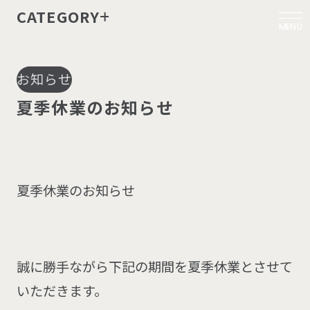
CATEGORY
MENU
お知らせ
夏
季
休
業
の
お
知
ら
せ
夏季休業のお知らせ
誠に勝手ながら下記の期間を夏季休業とさせて
いただきます。