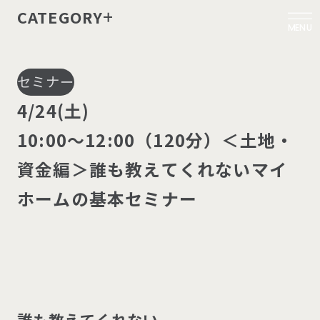
CATEGORY
MENU
セミナー
4
/
2
4
(
土
)
1
0
:
0
0
～
1
2
:
0
0
（
1
2
0
分
）
＜
土
地
・
資
金
編
＞
誰
も
教
え
て
く
れ
な
い
マ
イ
ホ
ー
ム
の
基
本
セ
ミ
ナ
ー
誰
も
教
え
て
く
れ
な
い