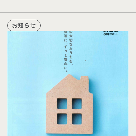
R
E
C
O
M
M
E
N
D
お知らせ