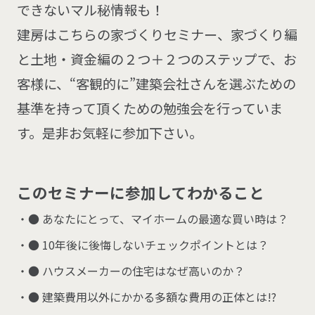
できないマル秘情報も！
建房はこちらの家づくりセミナー、家づくり編
と土地・資金編の２つ＋２つのステップで、お
客様に、“客観的に”建築会社さんを選ぶための
基準を持って頂くための勉強会を行っていま
す。是非お気軽に参加下さい。
こ
の
セ
ミ
ナ
ー
に
参
加
し
て
わ
か
る
こ
と
● あなたにとって、マイホームの最適な買い時は？
● 10年後に後悔しないチェックポイントとは？
● ハウスメーカーの住宅はなぜ高いのか？
● 建築費用以外にかかる多額な費用の正体とは!?