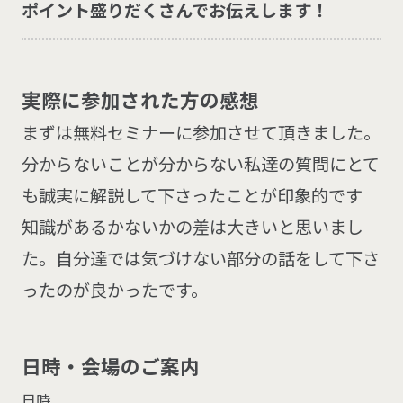
ポイント盛りだくさんでお伝えします！
実
際
に
参
加
さ
れ
た
方
の
感
想
まずは無料セミナーに参加させて頂きました。
分からないことが分からない私達の質問にとて
も誠実に解説して下さったことが印象的です
知識があるかないかの差は大きいと思いまし
た。自分達では気づけない部分の話をして下さ
ったのが良かったです。
日
時
・
会
場
の
ご
案
内
日時