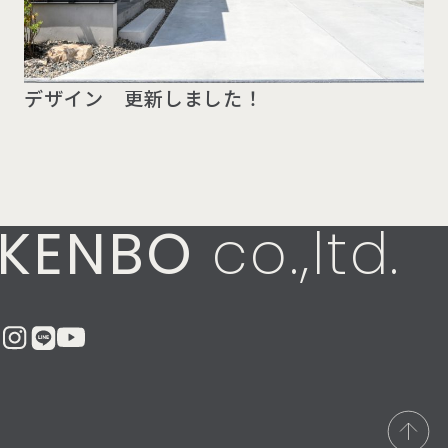
デザイン 更新しました！
KENBO
co.,ltd.