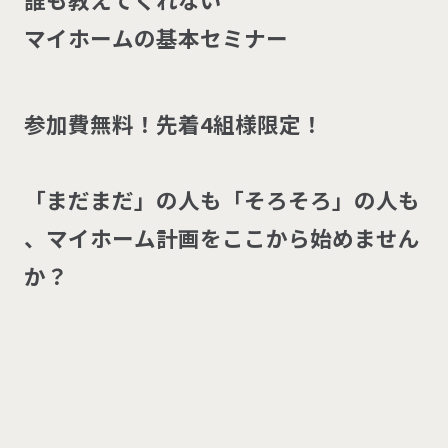
マ
イ
ホ
ー
ム
の
基
本
セ
ミ
ナ
ー
参
加
費
無
料
！
先
着
4
組
様
限
定
！
「
ま
だ
ま
だ
」
の
人
も
「
そ
ろ
そ
ろ
」
の
人
も
、
マ
イ
ホ
ー
ム
計
画
を
こ
こ
か
ら
始
め
ま
せ
ん
か
？