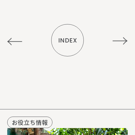
INDEX
R
E
C
O
M
M
E
N
D
お役立ち情報