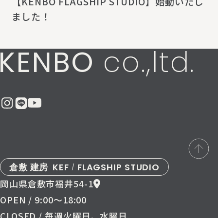
【KENBO FLAGSHIP STUDIO】始動いたし
ました！
KENBO
co.,ltd.
倉敷 建房
KEF
FLAGSHIP STUDIO
/
岡山県倉敷市福井54-1
OPEN / 9:00〜18:00
CLOSED / 毎週火曜日、水曜日