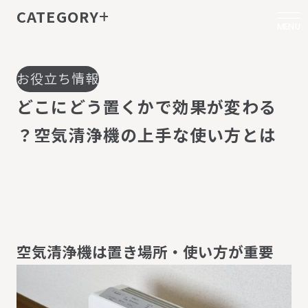
CATEGORY
MENU
お役立ち情報
ど
こ
に
ど
う
置
く
か
で
効
果
が
変
わ
る
？
空
気
清
浄
機
の
上
手
な
使
い
方
と
は
空
気
清
浄
機
は
置
き
場
所
・
使
い
方
が
重
要