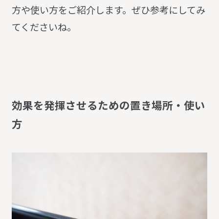
方や使い方をご紹介します。ぜひ参考にしてみ
てくださいね。
効
果
を
発
揮
さ
せ
る
た
め
の
置
き
場
所
・
使
い
方