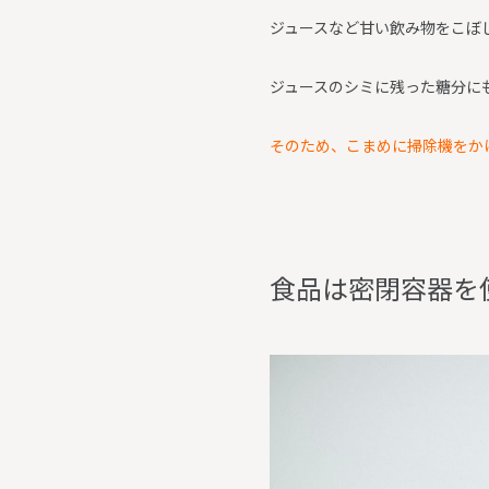
ジュースなど甘い飲み物をこぼ
ジュースのシミに残った糖分に
そのため、こまめに掃除機をか
食
品
は
密
閉
容
器
を