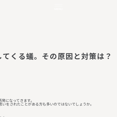
MENU
し
て
く
る
蟻
。
そ
の
原
因
と
対
策
は
？
活発になってきます。
思いをされたことがある方も多いのではないでしょうか。