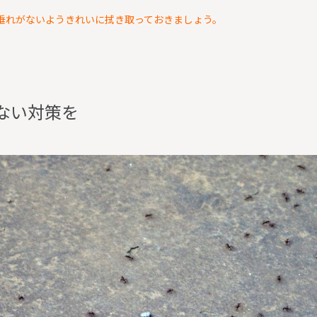
垂れがないようきれいに拭き取っておきましょう。
な
い
対
策
を