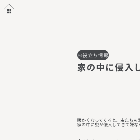
お役立ち情報
家
の
中
に
侵
入
暖かくなってくると、虫たちも
家の中に虫が侵入してきて嫌な