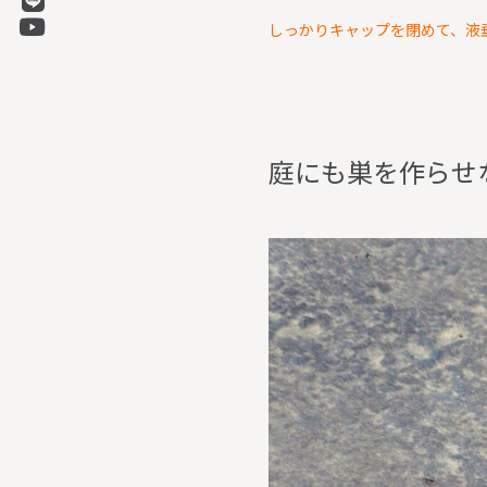
しっかりキャップを閉めて、液
庭
に
も
巣
を
作
ら
せ