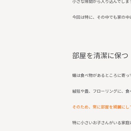
小さな隙間から入り込んでしま
今回は特に、その中でも家の中
部
屋
を
清
潔
に
保
つ
蟻は食べ物があるところに寄っ
絨毯や畳、フローリングに、食
そのため、常に部屋を綺麗にし
特に小さいお子さんがいる家庭