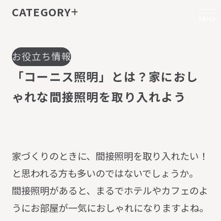
CATEGORY
MENU
お役立ち情報
「
コ
ー
ニ
ス
照
明
」
と
は
？
家
に
お
し
ゃ
れ
な
間
接
照
明
を
取
り
入
れ
よ
う
家づくりのときに、間接照明を取り入れたい！
と思われる方も多いのではないでしょうか。
間接照明があると、まるでホテルやカフェのよ
うにお部屋が一気におしゃれになりますよね。