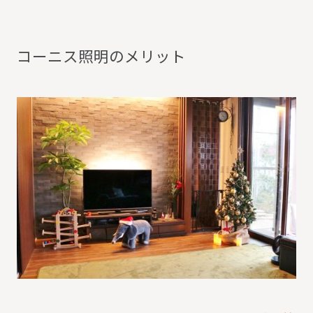
コ
ー
ニ
ス
照
明
の
メ
リ
ッ
ト