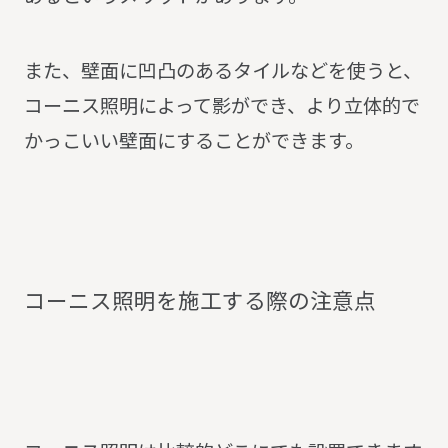
また、壁面に凹凸のあるタイルなどを使うと、
コーニス照明によって影ができ、より立体的で
かっこいい壁面にすることができます。
コ
ー
ニ
ス
照
明
を
施
工
す
る
際
の
注
意
点