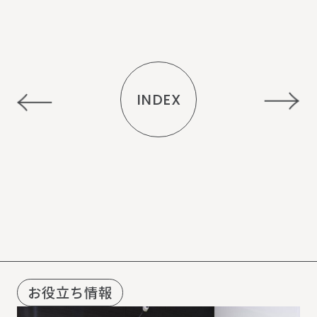
INDEX
R
E
C
O
M
M
E
N
D
お役立ち情報