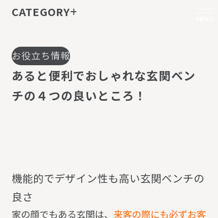
CATEGORY
MENU
お役立ち情報
あ
る
と
便
利
で
お
し
ゃ
れ
な
玄
関
ベ
ン
チ
の
４
つ
の
良
い
と
こ
ろ
！
機
能
的
で
デ
ザ
イ
ン
性
も
高
い
玄
関
ベ
ン
チ
の
良
さ
家の顔でもある玄関は、
来客の際にも必ずお客