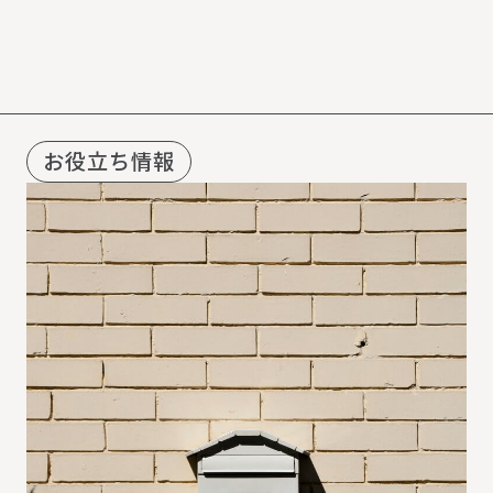
R
E
C
O
M
M
E
N
D
お役立ち情報