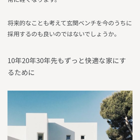
将来的なことも考えて玄関ベンチを今のうちに
採用するのも良いのではないでしょうか。
1
0
年
2
0
年
3
0
年
先
も
ず
っ
と
快
適
な
家
に
す
る
た
め
に