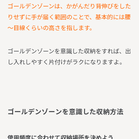
ゴールデンゾーンは、かがんだり背伸びをした
りせずに手が届く範囲のことで、基本的には腰
～目線くらいの高さを指します。
ゴールデンゾーンを意識した収納をすれば、出
し入れしやすく片付けがラクになりますよ。
ゴ
ー
ル
デ
ン
ゾ
ー
ン
を
意
識
し
た
収
納
方
法
使用頻度に合わせて収納場所を決めよう