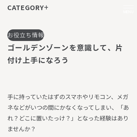
CATEGORY
MENU
お役立ち情報
ゴ
ー
ル
デ
ン
ゾ
ー
ン
を
意
識
し
て
、
片
付
け
上
手
に
な
ろ
う
手に持っていたはずのスマホやリモコン、メガ
ネなどがいつの間にかなくなってしまい、「あ
れ？どこに置いたっけ？」となった経験はあり
ませんか？