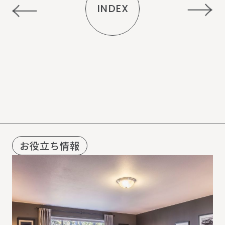
INDEX
R
E
C
O
M
M
E
N
D
お役立ち情報