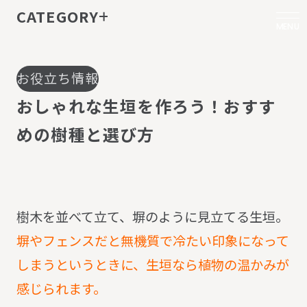
CATEGORY
MENU
お役立ち情報
お
し
ゃ
れ
な
生
垣
を
作
ろ
う
！
お
す
す
め
の
樹
種
と
選
び
方
樹木を並べて立て、塀のように見立てる生垣。
塀やフェンスだと無機質で冷たい印象になって
しまうというときに、生垣なら植物の温かみが
感じられます。