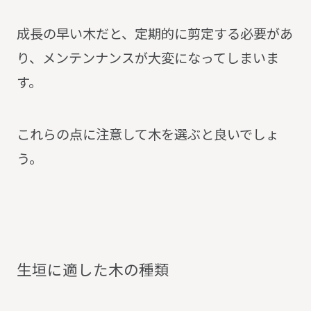
成長の早い木だと、定期的に剪定する必要があ
り、メンテンナンスが大変になってしまいま
す。
これらの点に注意して木を選ぶと良いでしょ
う。
生
垣
に
適
し
た
木
の
種
類