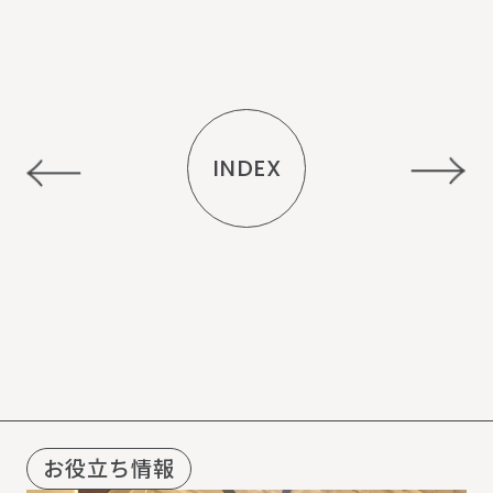
INDEX
R
E
C
O
M
M
E
N
D
お役立ち情報