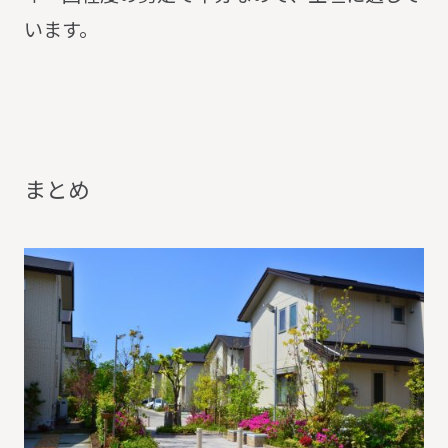
います。
ま
と
め