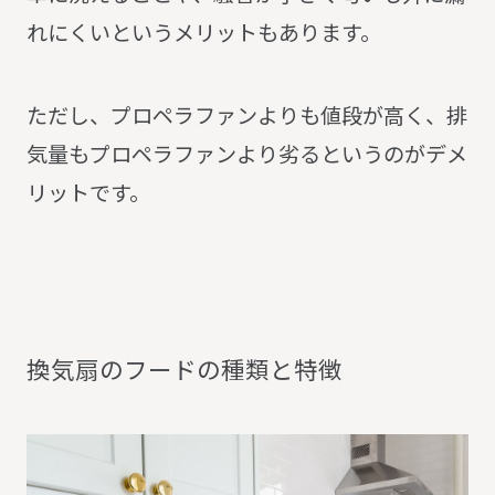
れにくいというメリットもあります。
ただし、プロペラファンよりも値段が高く、排
気量もプロペラファンより劣るというのがデメ
リットです。
換
気
扇
の
フ
ー
ド
の
種
類
と
特
徴