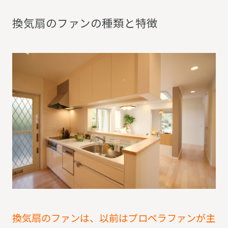
換
気
扇
の
フ
ァ
ン
の
種
類
と
特
徴
換気扇のファンは、以前はプロペラファンが主