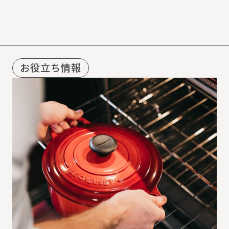
R
E
C
O
M
M
E
N
D
お役立ち情報