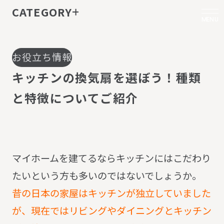
CATEGORY
MENU
お役立ち情報
キ
ッ
チ
ン
の
換
気
扇
を
選
ぼ
う
！
種
類
と
特
徴
に
つ
い
て
ご
紹
介
マイホームを建てるならキッチンにはこだわり
たいという方も多いのではないでしょうか。
昔の日本の家屋はキッチンが独立していました
が、現在ではリビングやダイニングとキッチン