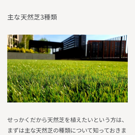
主
な
天
然
芝
3
種
類
せっかくだから天然芝を植えたいという方は、
まずは主な天然芝の種類について知っておきま