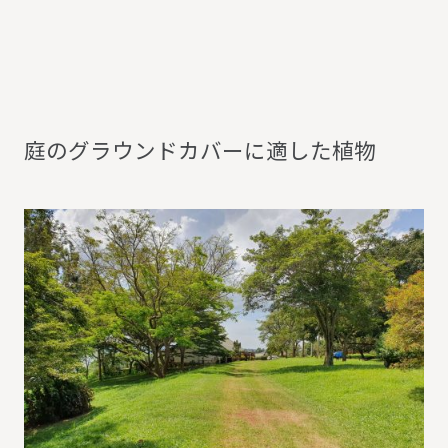
庭
の
グ
ラ
ウ
ン
ド
カ
バ
ー
に
適
し
た
植
物