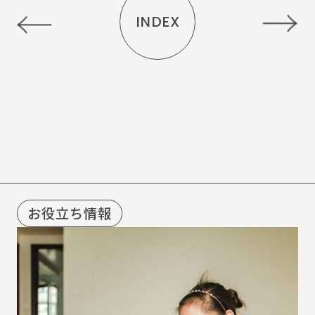
INDEX
R
E
C
O
M
M
E
N
D
お役立ち情報