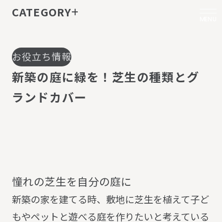
CATEGORY
MENU
お役立ち情報
新
築
の
庭
に
緑
を
！
芝
生
の
種
類
と
グ
ラ
ン
ド
カ
バ
ー
憧
れ
の
芝
生
を
自
分
の
庭
に
新築の家を建てる時、敷地に芝生を植えて子ど
もやペットと遊べる庭を作りたいと考えている