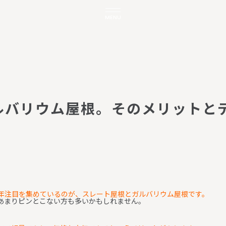
MENU
ル
バ
リ
ウ
ム
屋
根
。
そ
の
メ
リ
ッ
ト
と
年注目を集めているのが、スレート屋根とガルバリウム屋根です。
あまりピンとこない方も多いかもしれません。