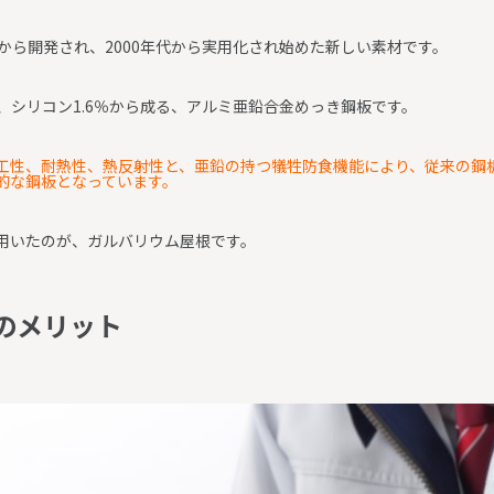
から開発され、2000年代から実用化され始めた新しい素材です。
4％、シリコン1.6％から成る、アルミ亜鉛合金めっき鋼板です。
工性、耐熱性、熱反射性と、亜鉛の持つ犠牲防食機能により、従来の鋼
的な鋼板となっています。
用いたのが、ガルバリウム屋根です。
の
メ
リ
ッ
ト