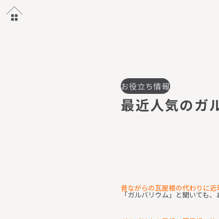
お役立ち情報
最
近
人
気
の
ガ
昔ながらの瓦屋根の代わりに近
「ガルバリウム」と聞いても、