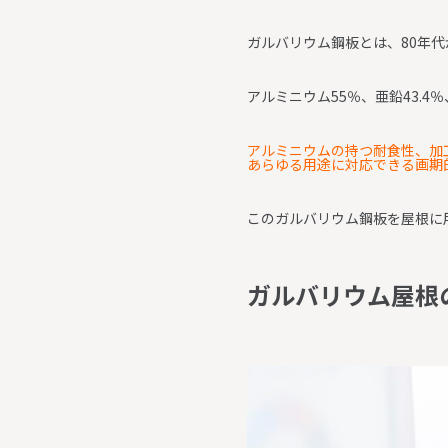
ガルバリウム鋼板とは、80年代
アルミニウム55％、亜鉛43.
アルミニウムの持つ耐食性、加
あらゆる用途に対応できる画期
このガルバリウム鋼板を屋根に
ガ
ル
バ
リ
ウ
ム
屋
根