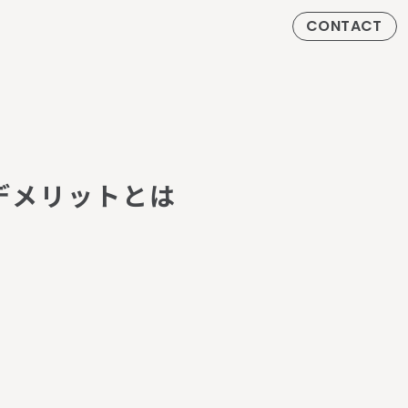
CONTACT
デ
メ
リ
ッ
ト
と
は