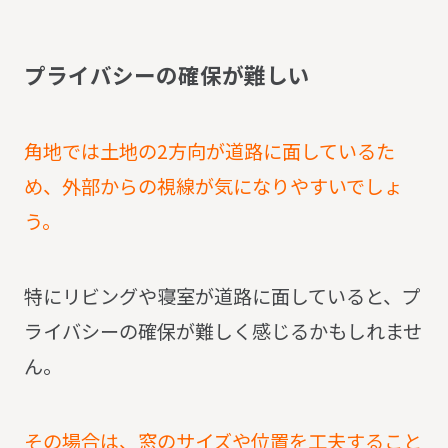
プ
ラ
イ
バ
シ
ー
の
確
保
が
難
し
い
角地では土地の2方向が道路に面しているた
め、外部からの視線が気になりやすいでしょ
う。
特にリビングや寝室が道路に面していると、プ
ライバシーの確保が難しく感じるかもしれませ
ん。
その場合は、窓のサイズや位置を工夫すること