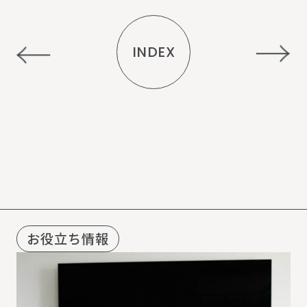
INDEX
R
E
C
O
M
M
E
N
D
お役立ち情報