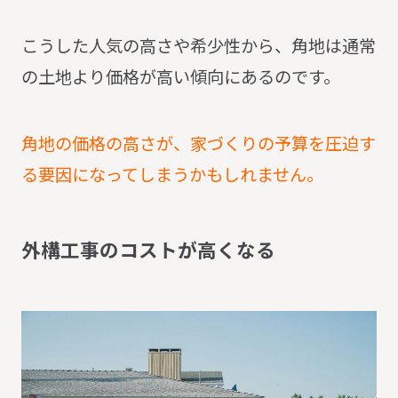
こうした人気の高さや希少性から、角地は通常
の土地より価格が高い傾向にあるのです。
角地の価格の高さが、家づくりの予算を圧迫す
る要因になってしまうかもしれません。
外
構
工
事
の
コ
ス
ト
が
高
く
な
る