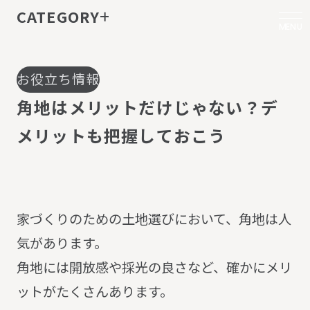
CATEGORY
MENU
お役立ち情報
角
地
は
メ
リ
ッ
ト
だ
け
じ
ゃ
な
い
？
デ
メ
リ
ッ
ト
も
把
握
し
て
お
こ
う
家づくりのための土地選びにおいて、角地は人
気があります。
角地には開放感や採光の良さなど、確かにメリ
ットがたくさんあります。