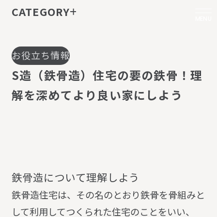
CATEGORY
MENU
お役立ち情報
S
造
（
鉄
骨
造
）
住
宅
の
要
の
鉄
骨
！
理
解
を
深
め
て
よ
り
良
い
家
に
し
よ
う
鉄
骨
造
に
つ
い
て
理
解
し
よ
う
鉄骨造住宅は、その名のとおり鉄骨を骨組みと
して利用してつくられた住宅のことをいい、