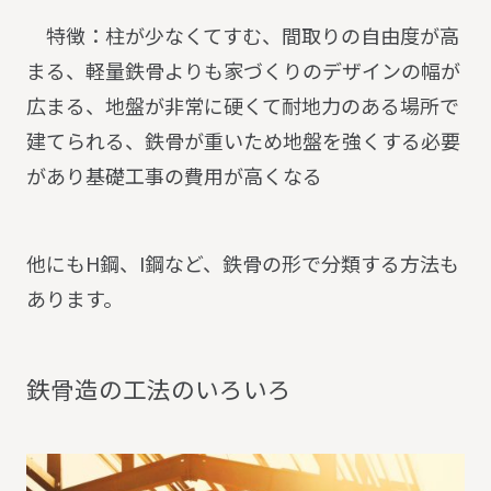
特徴：柱が少なくてすむ、間取りの自由度が高
まる、軽量鉄骨よりも家づくりのデザインの幅が
広まる、地盤が非常に硬くて耐地力のある場所で
建てられる、鉄骨が重いため地盤を強くする必要
があり基礎工事の費用が高くなる
他にもH鋼、I鋼など、鉄骨の形で分類する方法も
あります。
鉄
骨
造
の
工
法
の
い
ろ
い
ろ