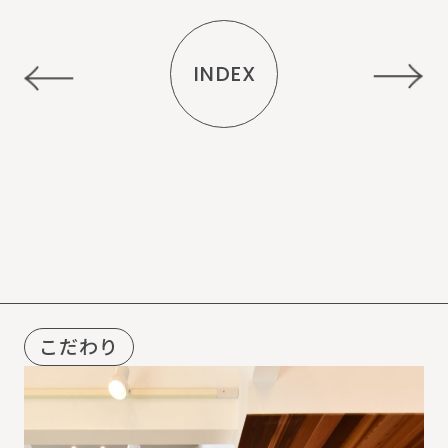
INDEX
R
E
C
O
M
M
E
N
D
こだわり