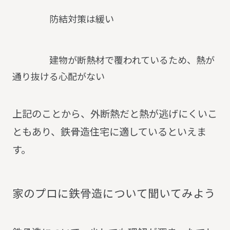
防結対策は緩い
建物が断熱材で覆われているため、熱が
通り抜ける心配がない
上記のことから、外断熱だと熱が逃げにくいこ
ともあり、鉄骨造住宅に適しているといえま
す。
家
の
プ
ロ
に
鉄
骨
造
に
つ
い
て
聞
い
て
み
よ
う