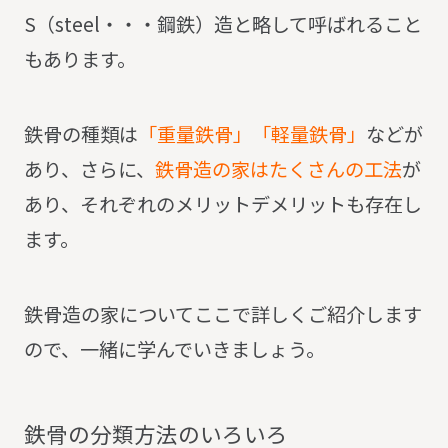
S（steel・・・鋼鉄）造と略して呼ばれること
もあります。
鉄骨の種類は
「重量鉄骨」「軽量鉄骨」
などが
あり、さらに、
鉄骨造の家はたくさんの工法
が
あり、それぞれのメリットデメリットも存在し
ます。
鉄骨造の家についてここで詳しくご紹介します
ので、一緒に学んでいきましょう。
鉄
骨
の
分
類
方
法
の
い
ろ
い
ろ