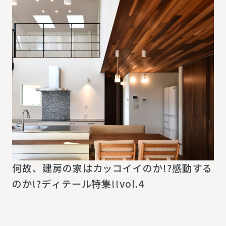
何故、建房の家はカッコイイのか!?感動する
のか!?ディテール特集!!vol.4