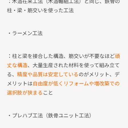
：木造在来工法（木造軸組工法）と同じ、鉄骨の
柱・梁・筋交いを使った工法
・ラーメン工法
：柱と梁を接合した構造、筋交いが不要なほど
頑
丈な構造
、大量生産された材料を使って組み立て
る、
精度や品質は安定している
のがメリット、デ
メリットは
自由度が低くリフォームや増改築での
選択肢が狭まる
こと
・プレハブ工法（鉄骨ユニット工法）