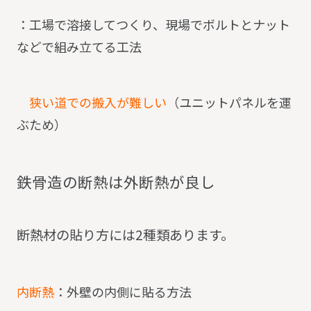
：工場で溶接してつくり、現場でボルトとナット
などで組み立てる工法
狭い道での搬入が難しい
（ユニットパネルを運
ぶため）
鉄
骨
造
の
断
熱
は
外
断
熱
が
良
し
断熱材の貼り方には2種類あります。
内断熱
：外壁の内側に貼る方法