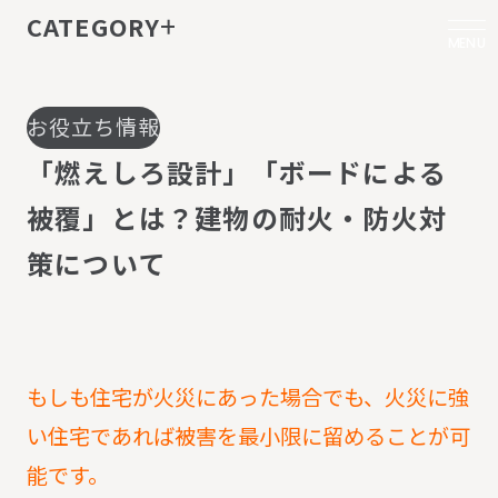
CATEGORY
MENU
お役立ち情報
「
燃
え
し
ろ
設
計
」
「
ボ
ー
ド
に
よ
る
被
覆
」
と
は
？
建
物
の
耐
火
・
防
火
対
策
に
つ
い
て
もしも住宅が火災にあった場合でも、火災に強
い住宅であれば被害を最小限に留めることが可
能です。