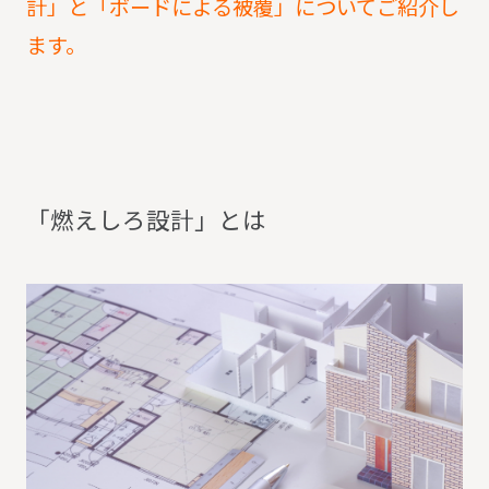
計」と「ボードによる被覆」についてご紹介し
ます。
「
燃
え
し
ろ
設
計
」
と
は