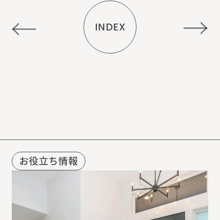
INDEX
R
E
C
O
M
M
E
N
D
お役立ち情報