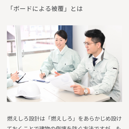
「
ボ
ー
ド
に
よ
る
被
覆
」
と
は
燃えしろ設計は「燃えしろ」をあらかじめ設け
ておくことで建物の倒壊を防ぐ方法ですが、も