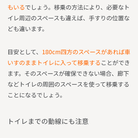
もいる
でしょう。
移乗の方法により、必要なト
イレ周辺のスペースも違えば、手すりの位置な
ども違います。
目安として、
180cm四方のスペースがあれば車
いすのままトイレに入って移乗する
ことができ
ます。
そのスペースが確保できない場合、廊下
などトイレの周囲のスペースを使って移乗する
ことになるでしょう。
ト
イ
レ
ま
で
の
動
線
に
も
注
意