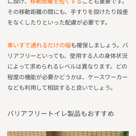
に設け、
移動距離を短くする
ことも重要です。
その移動距離の間にも、手すりを設けたり段差
をなくしたりといった配慮が必要です。
車いすで通れるだけの幅
も確保しましょう。
バ
リアフリーといっても、使用する人の身体状況
によって求められるレベルは異なります。
どの
程度の機能が必要かどうかは、ケースワーカー
なども利用して相談すると良いでしょう。
バ
リ
ア
フ
リ
ー
ト
イ
レ
製
品
も
お
す
す
め