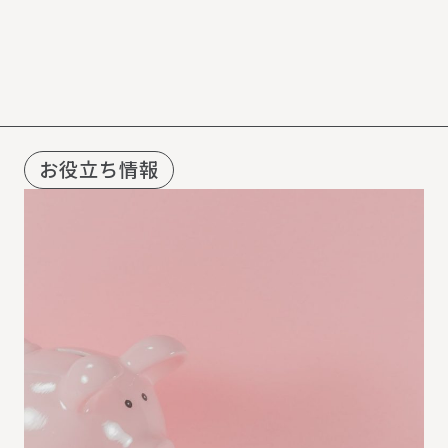
R
E
C
O
M
M
E
N
D
お役立ち情報