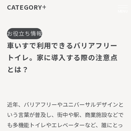
CATEGORY
MENU
お役立ち情報
車
い
す
で
利
用
で
き
る
バ
リ
ア
フ
リ
ー
ト
イ
レ
。
家
に
導
入
す
る
際
の
注
意
点
と
は
？
近年、バリアフリーやユニバーサルデザインと
いう言葉が普及し、街中や駅、商業施設などで
も多機能トイレやエレベーターなど、誰にとっ