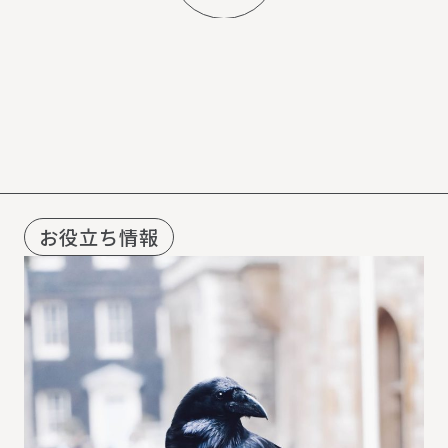
R
E
C
O
M
M
E
N
D
お役立ち情報