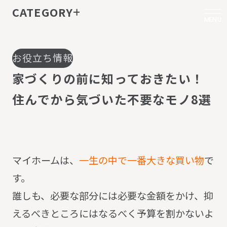
CATEGORY
MENU
お役立ち情報
家
づ
く
り
の
前
に
知
っ
て
お
き
た
い
！
住
ん
で
か
ら
気
づ
い
た
不
要
な
モ
ノ
8
選
マイホームは、
一生の中で一番大きな買い物
で
す。
誰しも、必要な部分には必要な金額をかけ、抑
えるべきところにはなるべく予算を割かないよ