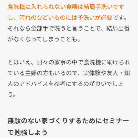
食洗機に入れられない食器は結局手洗いです
し、汚れのひどいものには予洗いが必要
です。
それなら全部手で洗うと言うことで、結局出番
がなくなってしまうことも。
とはいえ、日々の家事の中で食洗機に助けられ
ている主婦の方もいるので、実体験や友人・知
人のアドバイスを参考にするのが良いでしょ
う。
無
駄
の
な
い
家
づ
く
り
す
る
た
め
に
セ
ミ
ナ
ー
で
勉
強
し
よ
う