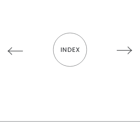
INDEX
R
E
C
O
M
M
E
N
D