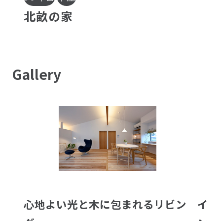
北
畝
の
家
Gallery
心
地
よ
い
光
と
木
に
包
ま
れ
る
リ
ビ
ン
イ
ン