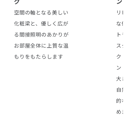
グ
ン
キ
空間の軸となる美しい
リビ
化粧梁と、優しく広が
な優
る間接照明のあかりが
トラ
お部屋全体に上質な温
スタ
もりをもたらします
クト
ン
大き
自然
的な
めま