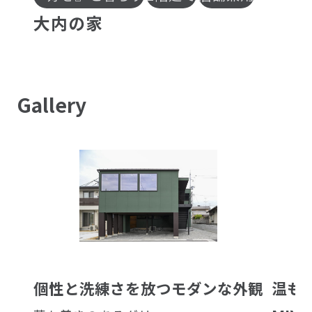
大
内
の
家
Gallery
個
性
と
洗
練
さ
を
放
つ
モ
ダ
ン
な
外
観
温
も