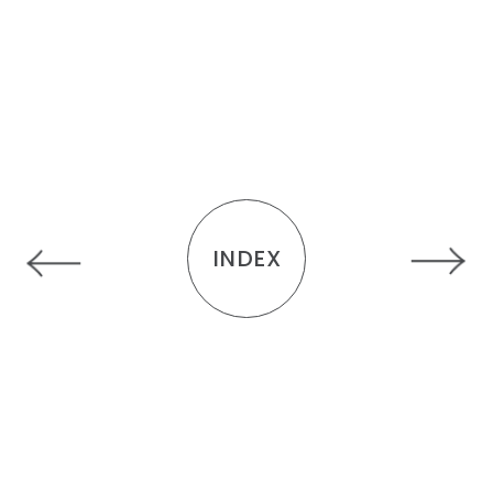
INDEX
R
E
C
O
M
M
E
N
D