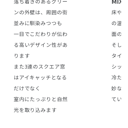
M
I
X
落ち着きのあるグリー
ンの外壁は、周囲の街
床やカ
並みに馴染みつつも
の温か
一目でこだわりが伝わ
面の無
る高いデザイン性があ
そして
ります
タイリ
また3連のスクエア窓
シック
はアイキャッチとなる
冷たく
だけでなく
妙なバ
室内にたっぷりと自然
ていま
光を取り込みます