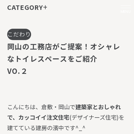
CATEGORY
MENU
こだわり
岡
山
の
工
務
店
が
ご
提
案
！
オ
シ
ャ
レ
な
ト
イ
レ
ス
ペ
ー
ス
を
ご
紹
介
V
O
.
２
こんにちは、倉敷・岡山で
建築家とおしゃれ
で、カッコイイ注文住宅
(デザイナーズ住宅)を
建てている建房の濱中です^_^