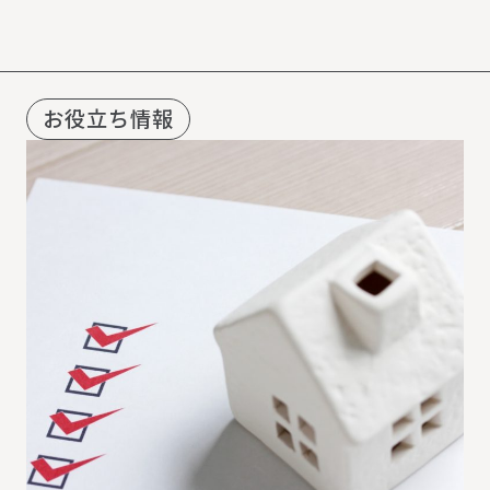
R
E
C
O
M
M
E
N
D
お役立ち情報