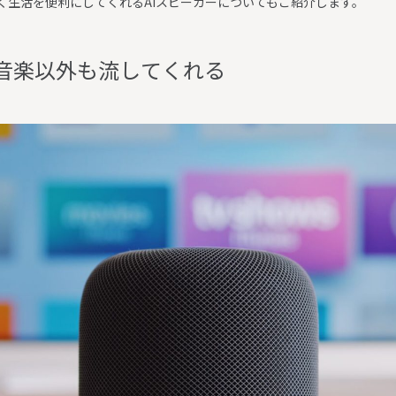
く生活を便利にしてくれるAIスピーカーについてもご紹介します。
音
楽
以
外
も
流
し
て
く
れ
る