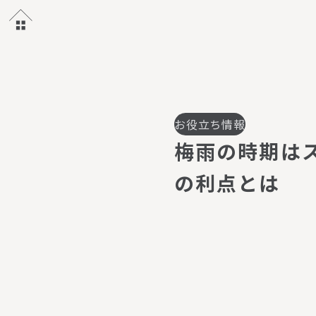
お役立ち情報
梅
雨
の
時
期
は
の
利
点
と
は