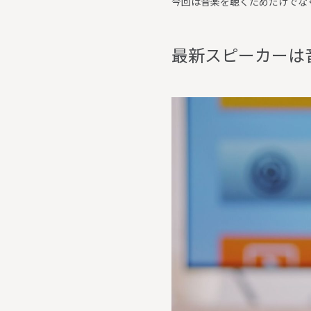
今回は音楽を聴くためだけでな
最
新
ス
ピ
ー
カ
ー
は