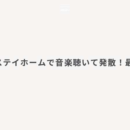
MENU
ス
テ
イ
ホ
ー
ム
で
音
楽
聴
い
て
発
散
！