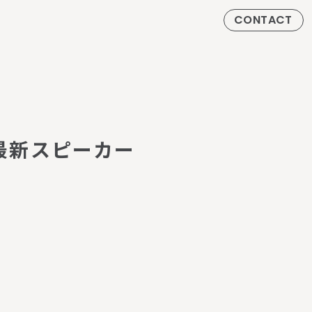
CONTACT
最
新
ス
ピ
ー
カ
ー