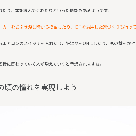
れたり、本を読んでくれたりといった機能もあるようです。
ーカーをお引き渡し時から搭載したり、IOTを活用した家づくりも行っ
らエアコンのスイッチを入れたり、給湯器をONにしたり、家の鍵をか
り密接に関わっていく人が増えていくと予想されますね。
の
頃
の
憧
れ
を
実
現
し
よ
う