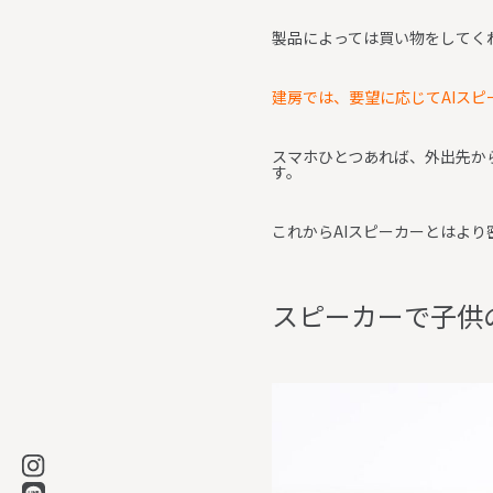
製品によっては買い物をしてく
建房では、要望に応じてAIスピ
スマホひとつあれば、外出先か
す。
これからAIスピーカーとはよ
ス
ピ
ー
カ
ー
で
子
供