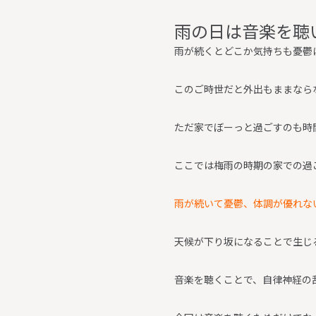
雨
の
日
は
音
楽
を
聴
雨が続くとどこか気持ちも憂鬱
このご時世だと外出もままなら
ただ家でぼーっと過ごすのも時
ここでは梅雨の時期の家での過
雨が続いて憂鬱、体調が優れな
天候が下り坂になることで生じ
音楽を聴くことで、自律神経の