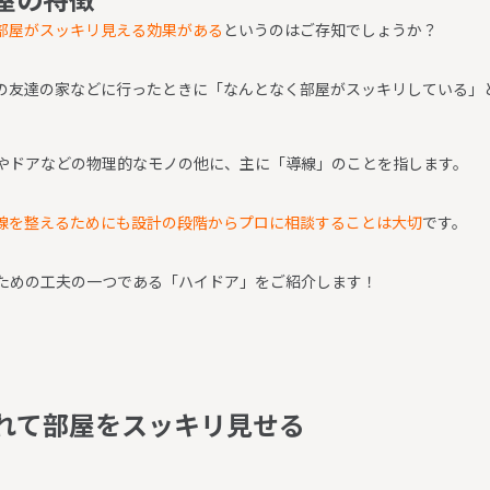
部屋がスッキリ見える効果がある
というのはご存知でしょうか？
の友達の家などに行ったときに「なんとなく部屋がスッキリしている」
やドアなどの物理的なモノの他に、主に「導線」のことを指します。
線を整えるためにも設計の段階からプロに相談することは大切
です。
ための工夫の一つである「ハイドア」をご紹介します！
れ
て
部
屋
を
ス
ッ
キ
リ
見
せ
る