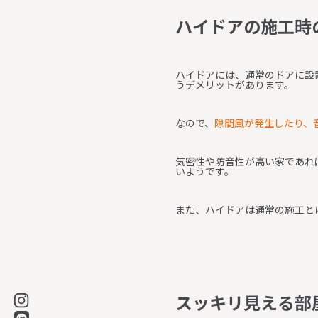
ハ
イ
ド
ア
の
施
工
時
ハイドアには、通常のドアに設
うデメリットがあります。
なので、
隙間風が発生したり、
気密性や防音性が高い家であれ
いようです。
また、ハイドアは通常の施工と
ス
ッ
キ
リ
見
え
る
部