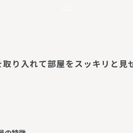
MENU
を
取
り
入
れ
て
部
屋
を
ス
ッ
キ
リ
と
見
屋
の
特
徴