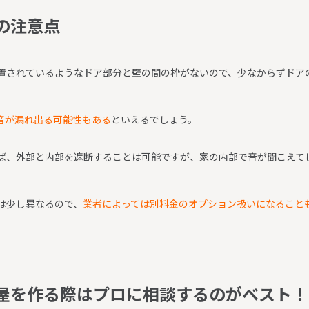
の
注
意
点
置されているようなドア部分と壁の間の枠がないので、少なからずドア
音が漏れ出る可能性もある
といえるでしょう。
ば、外部と内部を遮断することは可能ですが、家の内部で音が聞こえて
は少し異なるので、
業者によっては別料金のオプション扱いになること
屋
を
作
る
際
は
プ
ロ
に
相
談
す
る
の
が
ベ
ス
ト
！