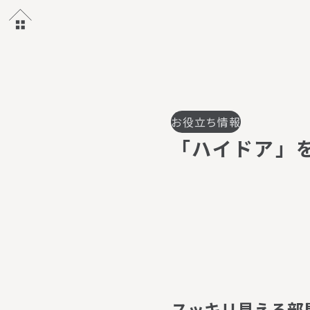
お役立ち情報
「
ハ
イ
ド
ア
」
ス
ッ
キ
リ
見
え
る
部