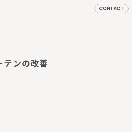
CONTACT
ー
テ
ン
の
改
善