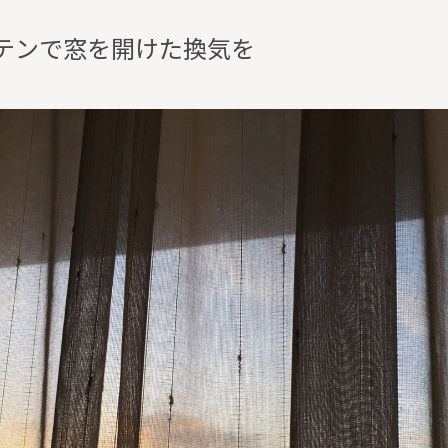
テ
ン
で
窓
を
開
け
た
換
気
を