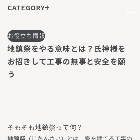
CATEGORY
MENU
お役立ち情報
地
鎮
祭
を
や
る
意
味
と
は
？
氏
神
様
を
お
招
き
し
て
工
事
の
無
事
と
安
全
を
願
う
そ
も
そ
も
地
鎮
祭
っ
て
何
？
地鎮祭（じちんさい）とは、家を建てる工事の