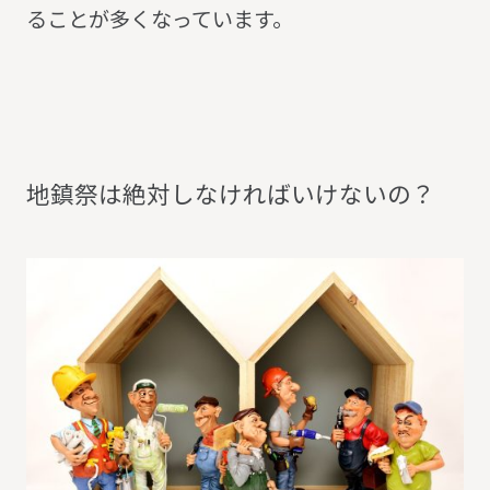
ることが多くなっています。
地
鎮
祭
は
絶
対
し
な
け
れ
ば
い
け
な
い
の
？