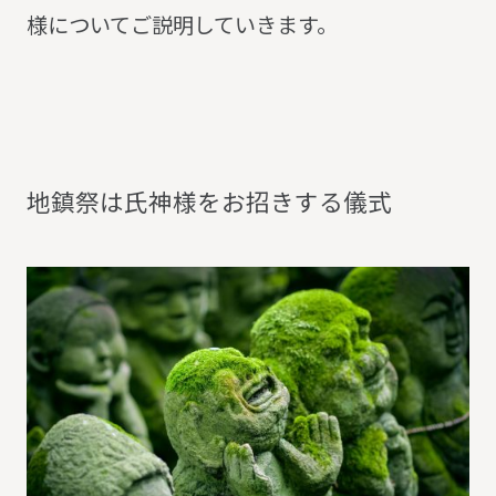
様についてご説明していきます。
地
鎮
祭
は
氏
神
様
を
お
招
き
す
る
儀
式