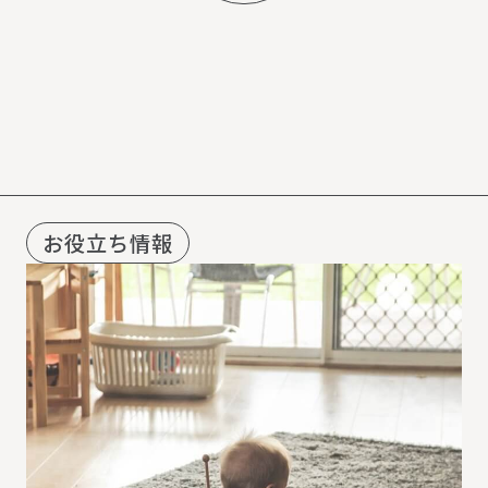
R
E
C
O
M
M
E
N
D
お役立ち情報